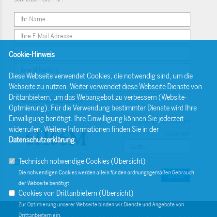
Cookie-Hinweis
Diese Webseite verwendet Cookies, die notwendig sind, um die
Webseite zu nutzen. Weiter verwendet diese Webseite Dienste von
Drittanbietern, um das Webangebot zu verbessern (Website-
Einwilligungserklärung
Optmierung). Für die Verwendung bestimmter Dienste wird Ihre
Einwilligung benötigt. Ihre Einwilligung können Sie jederzeit
Bitte geben Sie den
widerrufen. Weitere Informationen finden Sie in der
Code ein:
Datenschutzerklärung
.
Technisch notwendige Cookies (
Übersicht
)
Die notwendigen Cookies werden allein für den ordnungsgemäßen Gebrauch
Senden
der Webseite benötigt.
Cookies von Drittanbietern (
Übersicht
)
Zur Optimierung unserer Webseite binden wir Dienste und Angebote von
Drittanbietern ein.