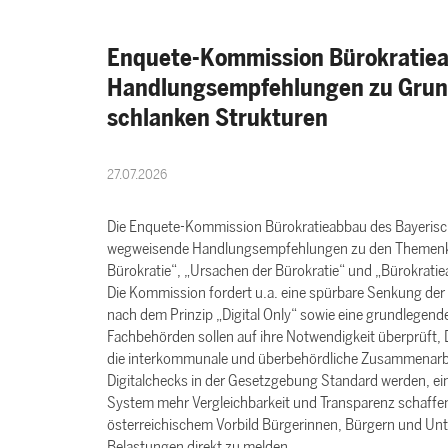
Enquete-Kommission Bürokratiea
Handlungsempfehlungen zu Grun
schlanken Strukturen
27.07.2026
Die Enquete-Kommission Bürokratieabbau des Bayerische
wegweisende Handlungsempfehlungen zu den Themenk
Bürokratie“, „Ursachen der Bürokratie“ und „Bürokrati
Die Kommission fordert u.a. eine spürbare Senkung der 
nach dem Prinzip „Digital Only“ sowie eine grundlegende
Fachbehörden sollen auf ihre Notwendigkeit überprüft,
die interkommunale und überbehördliche Zusammenarbei
Digitalchecks in der Gesetzgebung Standard werden, ei
System mehr Vergleichbarkeit und Transparenz schaffen
österreichischem Vorbild Bürgerinnen, Bürgern und Un
Belastungen direkt zu melden.