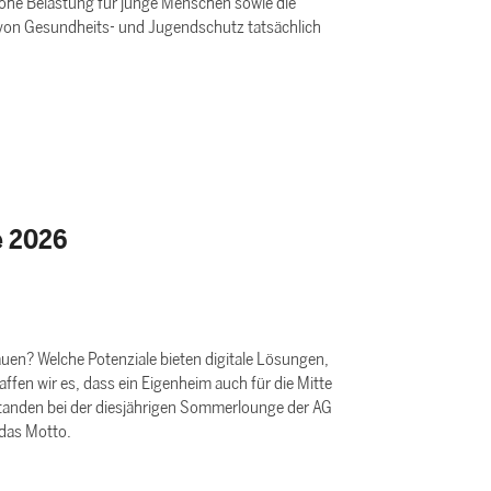
ohe Belastung für junge Menschen sowie die
n von Gesundheits- und Jugendschutz tatsächlich
e 2026
bauen? Welche Potenziale bieten digitale Lösungen,
fen wir es, dass ein Eigenheim auch für die Mitte
 standen bei der diesjährigen Sommerlounge der AG
 das Motto.