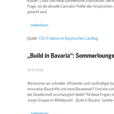
Kokain, Crack und neue synthetische Substanzen, die h
Frage, ob die aktuelle Cannabis-Politik den Ansprüche
gerecht wird.
...weiterlesen
Quelle:
CSU-Fraktion im Bayerischen Landtag
Build in Bavaria“: Sommerloung
30.07.2026
Wie können wir schneller, effizienter und nachhaltiger 
innovative Baustoffe und neue Bauweisen? Und wie schaf
der Gesellschaft erschwinglich bleibt? All diese Fragen
Junge Gruppe im Mittelpunkt. „Build in Bavaria“ lautete
...weiterlesen