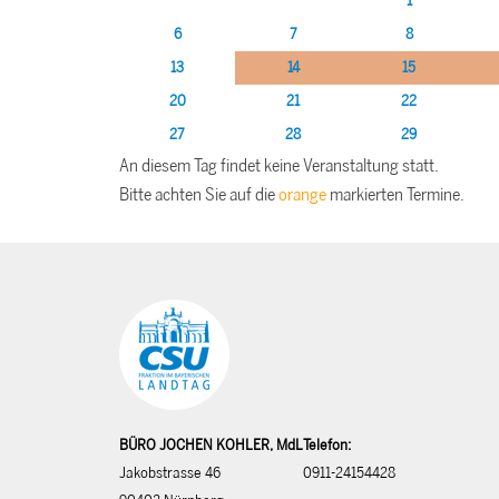
1
6
7
8
13
14
15
20
21
22
27
28
29
An diesem Tag findet keine Veranstaltung statt.
Bitte achten Sie auf die
orange
markierten Termine.
BÜRO JOCHEN KOHLER, MdL
Telefon:
Jakobstrasse 46
0911-24154428