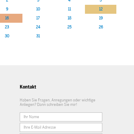
2
3
4
5
9
10
11
12
16
17
18
19
23
24
25
26
30
31
Kontakt
Haben Sie Fragen, Anregungen oder wichtige
Anliegen? Dann schreiben Sie mir!