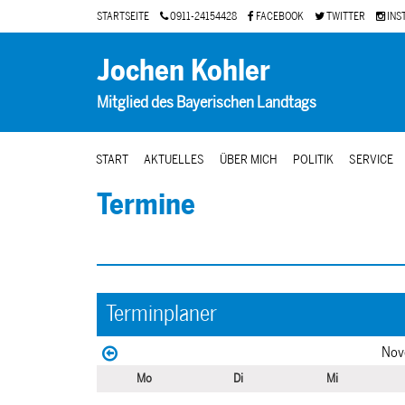
STARTSEITE
0911-24154428
FACEBOOK
TWITTER
INS
Jochen Kohler
Mitglied des Bayerischen Landtags
START
AKTUELLES
ÜBER MICH
POLITIK
SERVICE
Termine
Terminplaner
Nov
Mo
Di
Mi