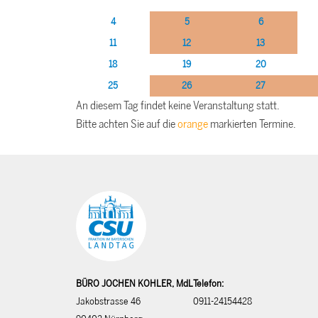
4
5
6
11
12
13
18
19
20
25
26
27
An diesem Tag findet keine Veranstaltung statt.
Bitte achten Sie auf die
orange
markierten Termine.
BÜRO JOCHEN KOHLER, MdL
Telefon:
Jakobstrasse 46
0911-24154428