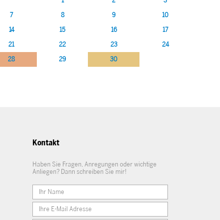
1
2
3
7
8
9
10
14
15
16
17
21
22
23
24
28
29
30
Kontakt
Haben Sie Fragen, Anregungen oder wichtige
Anliegen? Dann schreiben Sie mir!