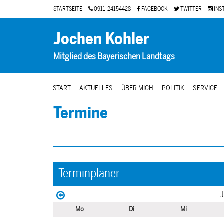
STARTSEITE
0911-24154428
FACEBOOK
TWITTER
INS
Jochen Kohler
Mitglied des Bayerischen Landtags
START
AKTUELLES
ÜBER MICH
POLITIK
SERVICE
Termine
Terminplaner
J
Mo
Di
Mi