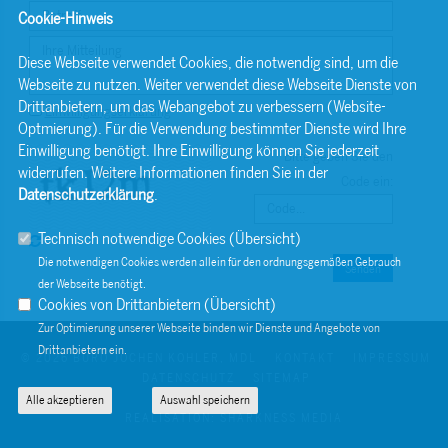
Cookie-Hinweis
Diese Webseite verwendet Cookies, die notwendig sind, um die
Webseite zu nutzen. Weiter verwendet diese Webseite Dienste von
Drittanbietern, um das Webangebot zu verbessern (Website-
Einwilligungserklärung
Optmierung). Für die Verwendung bestimmter Dienste wird Ihre
Einwilligung benötigt. Ihre Einwilligung können Sie jederzeit
Bitte geben Sie den
widerrufen. Weitere Informationen finden Sie in der
Code ein:
Datenschutzerklärung
.
Technisch notwendige Cookies (
Übersicht
)
Die notwendigen Cookies werden allein für den ordnungsgemäßen Gebrauch
Senden
der Webseite benötigt.
Cookies von Drittanbietern (
Übersicht
)
Zur Optimierung unserer Webseite binden wir Dienste und Angebote von
Drittanbietern ein.
© 2026 BÜRO JOCHEN KOHLER, MDL
KONTAKT
IMPRESSUM
DATENSCHUTZ
SITEMAP
Alle akzeptieren
Auswahl speichern
REALISATION: SHARKNESS MEDIA