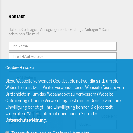
Kontakt
Haben Sie Fragen, Anregungen oder wichtige Anliegen? Dann
schreiben Sie mir!
Cookie-Hinweis
Diese Webseite verwendet Cookies, die notwendig sind, um die
Webseite zu nutzen. Weiter verwendet diese Webseite Dienste von
Drittanbietern, um das Webangebot zu verbessern (Website-
Einwilligungserklärung
Optmierung). Für die Verwendung bestimmter Dienste wird Ihre
Einwilligung benötigt. Ihre Einwilligung können Sie jederzeit
Bitte geben Sie den
widerrufen. Weitere Informationen finden Sie in der
Code ein:
Datenschutzerklärung
.