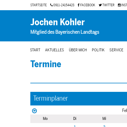
STARTSEITE
0911-24154428
FACEBOOK
TWITTER
INS
Jochen Kohler
Mitglied des Bayerischen Landtags
START
AKTUELLES
ÜBER MICH
POLITIK
SERVICE
Termine
Terminplaner
Fe
Mo
Di
Mi