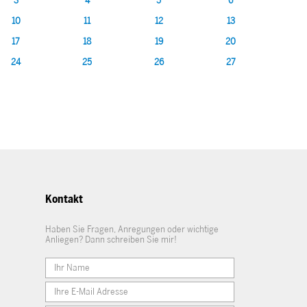
3
4
5
6
10
11
12
13
17
18
19
20
24
25
26
27
Kontakt
Haben Sie Fragen, Anregungen oder wichtige
Anliegen? Dann schreiben Sie mir!