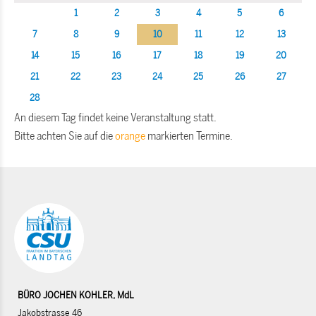
1
2
3
4
5
6
7
8
9
10
11
12
13
14
15
16
17
18
19
20
21
22
23
24
25
26
27
28
An diesem Tag findet keine Veranstaltung statt.
Bitte achten Sie auf die
orange
markierten Termine.
BÜRO JOCHEN KOHLER, MdL
Jakobstrasse 46