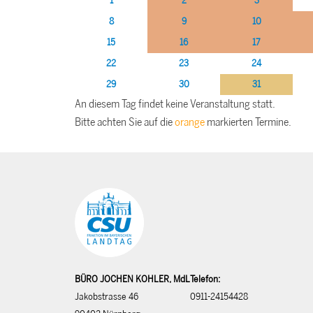
1
2
3
8
9
10
15
16
17
22
23
24
29
30
31
An diesem Tag findet keine Veranstaltung statt.
Bitte achten Sie auf die
orange
markierten Termine.
BÜRO JOCHEN KOHLER, MdL
Telefon:
Jakobstrasse 46
0911-24154428