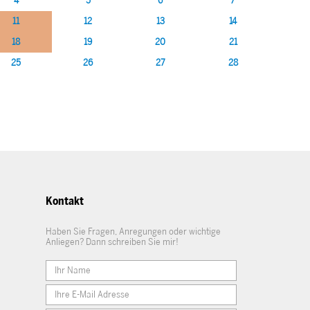
4
5
6
7
11
12
13
14
18
19
20
21
25
26
27
28
Kontakt
Haben Sie Fragen, Anregungen oder wichtige
Anliegen? Dann schreiben Sie mir!