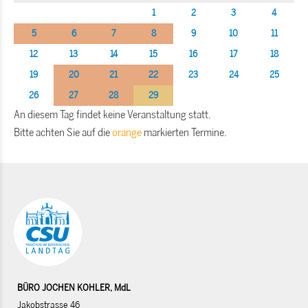
1
2
3
4
5
6
7
8
9
10
11
12
13
14
15
16
17
18
19
20
21
22
23
24
25
26
27
28
29
An diesem Tag findet keine Veranstaltung statt.
Bitte achten Sie auf die
orange
markierten Termine.
BÜRO JOCHEN KOHLER, MdL
Jakobstrasse 46