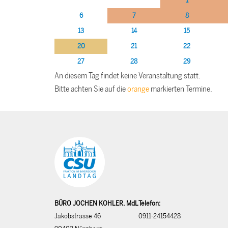
1
6
7
8
13
14
15
20
21
22
27
28
29
An diesem Tag findet keine Veranstaltung statt.
Bitte achten Sie auf die
orange
markierten Termine.
BÜRO JOCHEN KOHLER, MdL
Telefon:
Jakobstrasse 46
0911-24154428