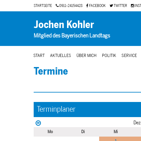
STARTSEITE
0911-24154428
FACEBOOK
TWITTER
INS
Jochen Kohler
Mitglied des Bayerischen Landtags
START
AKTUELLES
ÜBER MICH
POLITIK
SERVICE
Termine
Terminplaner
Dez
Mo
Di
Mi