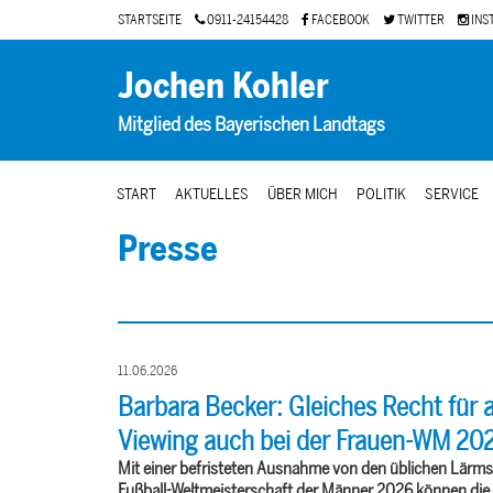
STARTSEITE
0911-24154428
FACEBOOK
TWITTER
INS
Jochen Kohler
Mitglied des Bayerischen Landtags
START
AKTUELLES
ÜBER MICH
POLITIK
SERVICE
Presse
11.06.2026
Barbara Becker: Gleiches Recht für a
Viewing auch bei der Frauen-WM 20
Mit einer befristeten Ausnahme von den üblichen Lärm
Fußball-Weltmeisterschaft der Männer 2026 können di