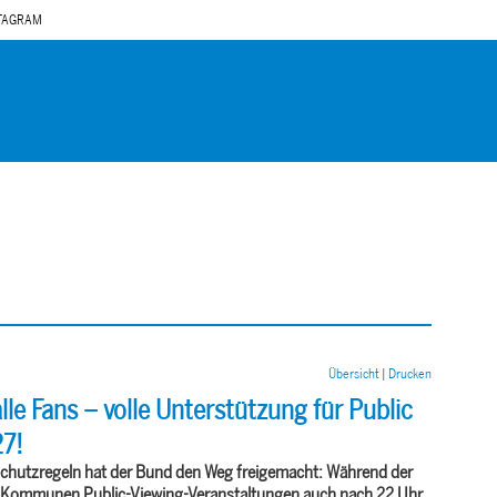
TAGRAM
Übersicht
|
Drucken
lle Fans – volle Unterstützung für Public
27!
schutzregeln hat der Bund den Weg freigemacht: Während der
e Kommunen Public-Viewing-Veranstaltungen auch nach 22 Uhr