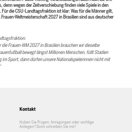
s, denn wegen der Zeitverschiebung finden viele Spiele in den
ür die CSU-Landtagsfraktion ist klar: Was für die Männer gilt,
A Frauen-Weltmeisterschaft 2027 in Brasilien sind aus deutscher
dtagsfraktion:
die Frauen-WM 2027 in Brasilien brauchen wir dieselbe
rauenfußball bewegt längst Millionen Menschen, füllt Stadien
g im Sport, dann dürfen unsere Nationalspielerinnen nicht mit
“
Kontakt
Haben Sie Fragen, Anregungen oder wichtige
Anliegen? Dann schreiben Sie mir!