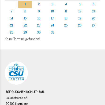
1
2
3
4
5
6
7
8
9
10
11
12
13
14
15
16
17
18
19
20
21
22
23
24
25
26
27
28
29
30
31
Keine Termine gefunden!
BÜRO JOCHEN KOHLER, MdL
Jakobstrasse 46
90402 Nürnberg