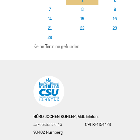
1
2
7
8
9
14
15
16
21
22
23
28
Keine Termine gefunden!
BÜRO JOCHEN KOHLER, MdL
Telefon:
Jakobstrasse 46
0911-24154428
90402 Nürnberg