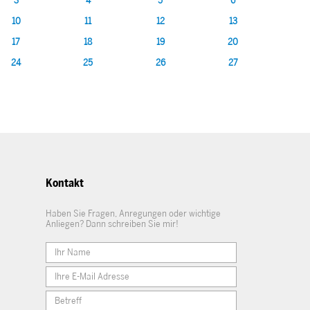
3
4
5
6
10
11
12
13
17
18
19
20
24
25
26
27
Kontakt
Haben Sie Fragen, Anregungen oder wichtige
Anliegen? Dann schreiben Sie mir!