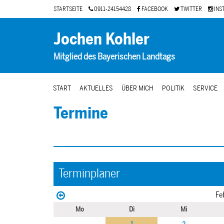
STARTSEITE
0911-24154428
FACEBOOK
TWITTER
INS
Jochen Kohler
Mitglied des Bayerischen Landtags
START
AKTUELLES
ÜBER MICH
POLITIK
SERVICE
Termine
Terminplaner
Fe
Mo
Di
Mi