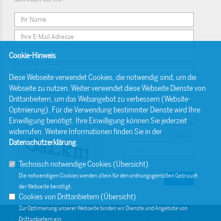
Cookie-Hinweis
Diese Webseite verwendet Cookies, die notwendig sind, um die
Webseite zu nutzen. Weiter verwendet diese Webseite Dienste von
Drittanbietern, um das Webangebot zu verbessern (Website-
Einwilligungserklärung
Optmierung). Für die Verwendung bestimmter Dienste wird Ihre
Einwilligung benötigt. Ihre Einwilligung können Sie jederzeit
Bitte geben Sie den
widerrufen. Weitere Informationen finden Sie in der
Code ein:
Datenschutzerklärung
.
Technisch notwendige Cookies (
Übersicht
)
Die notwendigen Cookies werden allein für den ordnungsgemäßen Gebrauch
Senden
der Webseite benötigt.
Cookies von Drittanbietern (
Übersicht
)
Zur Optimierung unserer Webseite binden wir Dienste und Angebote von
Drittanbietern ein.