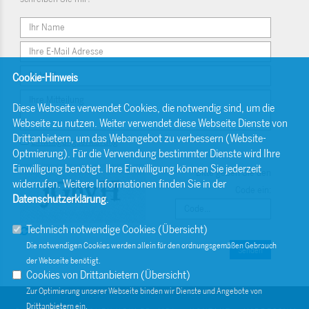
Cookie-Hinweis
Diese Webseite verwendet Cookies, die notwendig sind, um die
Webseite zu nutzen. Weiter verwendet diese Webseite Dienste von
Drittanbietern, um das Webangebot zu verbessern (Website-
Einwilligungserklärung
Optmierung). Für die Verwendung bestimmter Dienste wird Ihre
Einwilligung benötigt. Ihre Einwilligung können Sie jederzeit
Bitte geben Sie den
widerrufen. Weitere Informationen finden Sie in der
Code ein:
Datenschutzerklärung
.
Technisch notwendige Cookies (
Übersicht
)
Die notwendigen Cookies werden allein für den ordnungsgemäßen Gebrauch
Senden
der Webseite benötigt.
Cookies von Drittanbietern (
Übersicht
)
Zur Optimierung unserer Webseite binden wir Dienste und Angebote von
Drittanbietern ein.