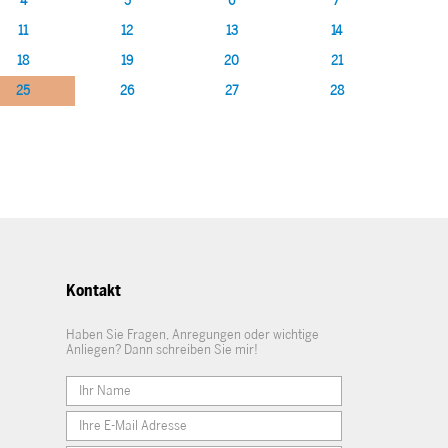
4
5
6
7
11
12
13
14
18
19
20
21
25
26
27
28
Kontakt
Haben Sie Fragen, Anregungen oder wichtige
Anliegen? Dann schreiben Sie mir!