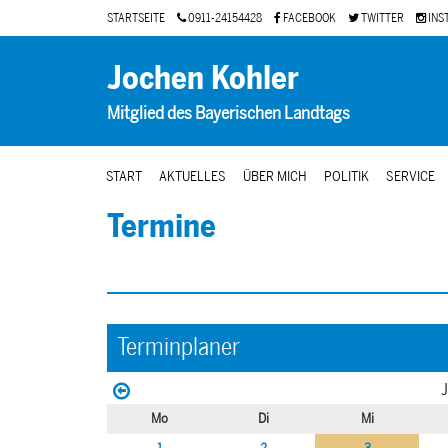
STARTSEITE
0911-24154428
FACEBOOK
TWITTER
INS
Jochen Kohler
Mitglied des Bayerischen Landtags
START
AKTUELLES
ÜBER MICH
POLITIK
SERVICE
Termine
Terminplaner
J
Mo
Di
Mi