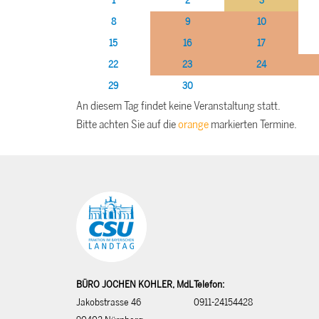
1
2
3
8
9
10
15
16
17
22
23
24
29
30
An diesem Tag findet keine Veranstaltung statt.
Bitte achten Sie auf die
orange
markierten Termine.
BÜRO JOCHEN KOHLER, MdL
Telefon:
Jakobstrasse 46
0911-24154428