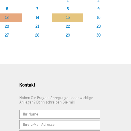
1
2
6
7
8
9
13
14
15
16
20
21
22
23
27
28
29
30
Kontakt
Haben Sie Fragen, Anregungen oder wichtige
Anliegen? Dann schreiben Sie mir!