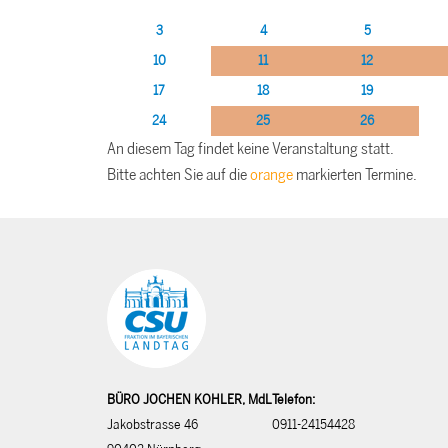
3
4
5
10
11
12
17
18
19
24
25
26
An diesem Tag findet keine Veranstaltung statt.
Bitte achten Sie auf die
orange
markierten Termine.
BÜRO JOCHEN KOHLER, MdL
Telefon:
Jakobstrasse 46
0911-24154428