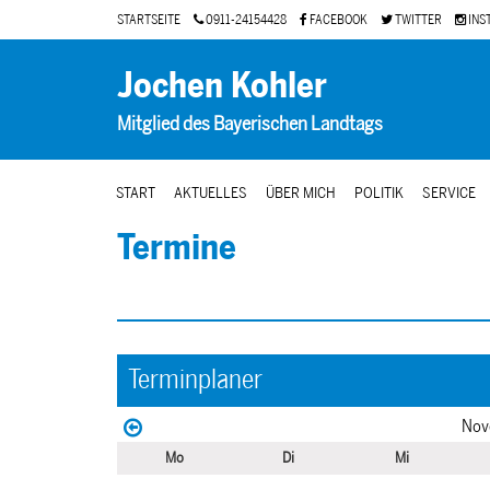
STARTSEITE
0911-24154428
FACEBOOK
TWITTER
INS
Jochen Kohler
Mitglied des Bayerischen Landtags
START
AKTUELLES
ÜBER MICH
POLITIK
SERVICE
Termine
Terminplaner
Nov
Mo
Di
Mi