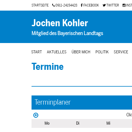
STARTSEITE
0911-24154428
FACEBOOK
TWITTER
INS
Jochen Kohler
Mitglied des Bayerischen Landtags
START
AKTUELLES
ÜBER MICH
POLITIK
SERVICE
Termine
Terminplaner
Ok
Mo
Di
Mi