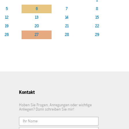
1
5
6
7
8
12
13
14
15
19
20
21
22
26
27
28
29
Kontakt
Haben Sie Fragen, Anregungen oder wichtige
Anliegen? Dann schreiben Sie mir!