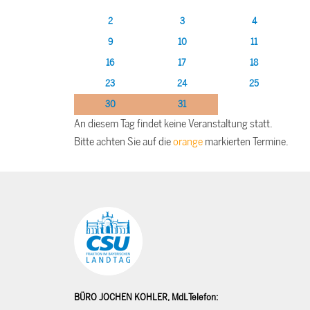
2
3
4
9
10
11
16
17
18
23
24
25
30
31
An diesem Tag findet keine Veranstaltung statt.
Bitte achten Sie auf die
orange
markierten Termine.
BÜRO JOCHEN KOHLER, MdL
Telefon: