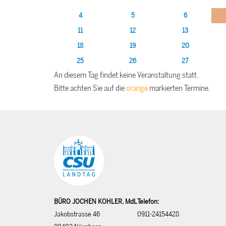
4
5
6
11
12
13
18
19
20
25
26
27
An diesem Tag findet keine Veranstaltung statt.
Bitte achten Sie auf die
orange
markierten Termine.
BÜRO JOCHEN KOHLER, MdL
Telefon:
Jakobstrasse 46
0911-24154428