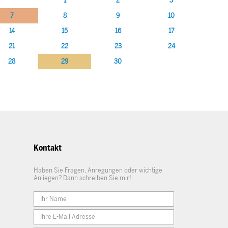
1
2
3
7
8
9
10
14
15
16
17
21
22
23
24
28
29
30
Kontakt
Haben Sie Fragen, Anregungen oder wichtige
Anliegen? Dann schreiben Sie mir!