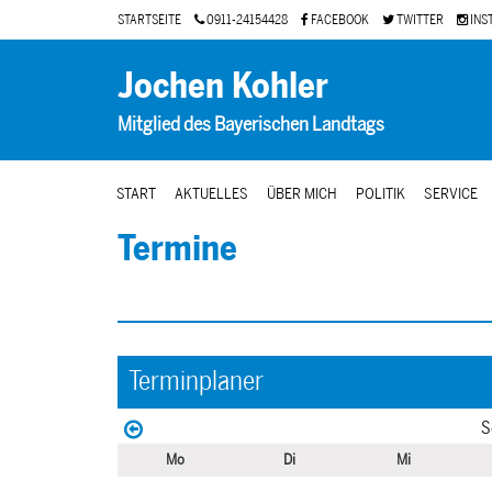
STARTSEITE
0911-24154428
FACEBOOK
TWITTER
INS
Jochen Kohler
Mitglied des Bayerischen Landtags
START
AKTUELLES
ÜBER MICH
POLITIK
SERVICE
Termine
Terminplaner
S
Mo
Di
Mi