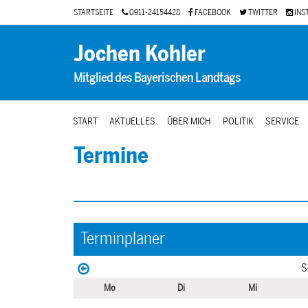
STARTSEITE
0911-24154428
FACEBOOK
TWITTER
INS
Jochen Kohler
Mitglied des Bayerischen Landtags
START
AKTUELLES
ÜBER MICH
POLITIK
SERVICE
Termine
Terminplaner
S
Mo
Di
Mi