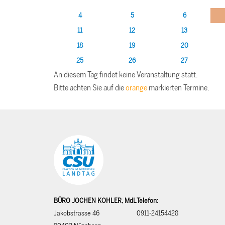
4
5
6
11
12
13
18
19
20
25
26
27
An diesem Tag findet keine Veranstaltung statt.
Bitte achten Sie auf die
orange
markierten Termine.
BÜRO JOCHEN KOHLER, MdL
Telefon:
Jakobstrasse 46
0911-24154428