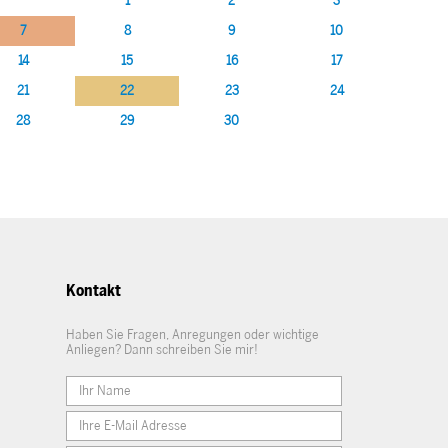
1
2
3
7
8
9
10
14
15
16
17
21
22
23
24
28
29
30
Kontakt
Haben Sie Fragen, Anregungen oder wichtige
Anliegen? Dann schreiben Sie mir!