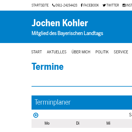
STARTSEITE
0911-24154428
FACEBOOK
TWITTER
INS
Jochen Kohler
Mitglied des Bayerischen Landtags
START
AKTUELLES
ÜBER MICH
POLITIK
SERVICE
Termine
Terminplaner
S
Mo
Di
Mi