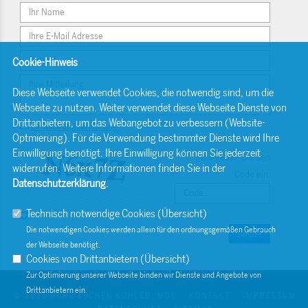
Cookie-Hinweis
Diese Webseite verwendet Cookies, die notwendig sind, um die
Webseite zu nutzen. Weiter verwendet diese Webseite Dienste von
Drittanbietern, um das Webangebot zu verbessern (Website-
Einwilligungserklärung
Optmierung). Für die Verwendung bestimmter Dienste wird Ihre
Einwilligung benötigt. Ihre Einwilligung können Sie jederzeit
Bitte geben Sie den
widerrufen. Weitere Informationen finden Sie in der
Code ein:
Datenschutzerklärung
.
Technisch notwendige Cookies (
Übersicht
)
Die notwendigen Cookies werden allein für den ordnungsgemäßen Gebrauch
Senden
der Webseite benötigt.
Cookies von Drittanbietern (
Übersicht
)
Zur Optimierung unserer Webseite binden wir Dienste und Angebote von
Drittanbietern ein.
© 2026 BÜRO JOCHEN KOHLER, MDL
KONTAKT
IMPRESSUM